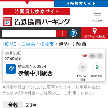
▼
月極検索サイト
現在地
から検索
HOME
三重県
松阪市
伊勢中川駅西
06月23日
07:49現在
駐車場No. 3954
空
伊勢中川駅西
お気に入り
地図を開く
登録
※満空情報は10分ごとに更新されます。駐車場料金は、
念のため現地料金をご確認の上、ご利用ください。
台数
23台