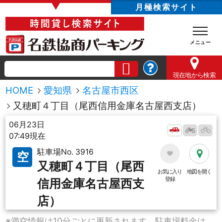
▼
月極検索サイト
現在地
から検索
HOME
愛知県
名古屋市西区
又穂町４丁目（尾西信用金庫名古屋西支店）
06月23日
07:49現在
駐車場No. 3916
空
又穂町４丁目（尾西
お気に入り
地図を開く
登録
信用金庫名古屋西支
店）
※満空情報は10分ごとに更新されます。駐車場料金は、