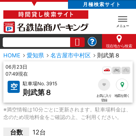
▼
月極検索サイト
現在地
から検索
HOME
愛知県
名古屋市中村区
則武第８
06月23日
07:49現在
駐車場No. 3915
空
則武第８
お気に入り
地図を開く
登録
※満空情報は10分ごとに更新されます。駐車場料金は、
念のため現地料金をご確認の上、ご利用ください。
台数
12台