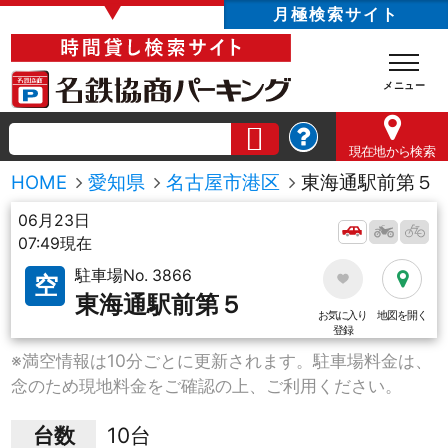
▼
月極検索サイト
現在地
から検索
HOME
愛知県
名古屋市港区
東海通駅前第５
06月23日
07:49現在
駐車場No. 3866
空
東海通駅前第５
お気に入り
地図を開く
登録
※満空情報は10分ごとに更新されます。駐車場料金は、
念のため現地料金をご確認の上、ご利用ください。
台数
10台