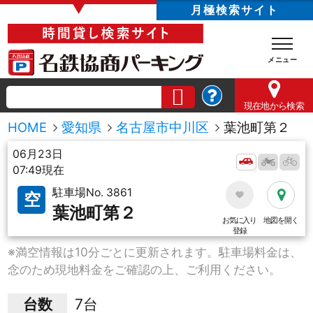
▼
月極検索サイト
現在地
から検索
HOME
愛知県
名古屋市中川区
葉池町第２
06月23日
07:49現在
駐車場No. 3861
空
葉池町第２
お気に入り
地図を開く
登録
※満空情報は10分ごとに更新されます。駐車場料金は、
念のため現地料金をご確認の上、ご利用ください。
台数
7台