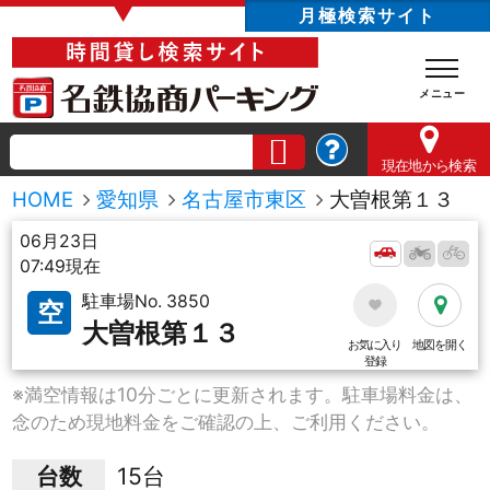
▼
月極検索サイト
現在地
から検索
HOME
愛知県
名古屋市東区
大曽根第１３
06月23日
07:49現在
駐車場No. 3850
空
大曽根第１３
お気に入り
地図を開く
登録
※満空情報は10分ごとに更新されます。駐車場料金は、
念のため現地料金をご確認の上、ご利用ください。
台数
15台