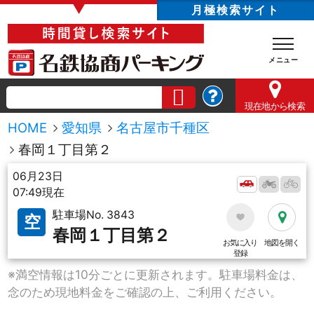
▼
月極検索サイト
現在地
から検索
HOME
愛知県
名古屋市千種区
春岡１丁目第２
06月23日
07:49現在
駐車場No. 3843
空
春岡１丁目第２
お気に入り
地図を開く
登録
※満空情報は10分ごとに更新されます。駐車場料金は、
念のため現地料金をご確認の上、ご利用ください。