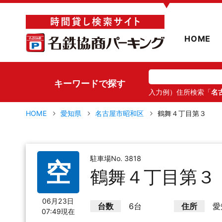
▼
HOME
キーワードで探す
入力例）住所検索「
名
HOME
愛知県
名古屋市昭和区
鶴舞４丁目第３
駐車場No. 3818
空
鶴舞４丁目第３
06月23日
台数
6台
住所
愛
07:49現在