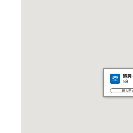
鶴舞
空
6台
最大料