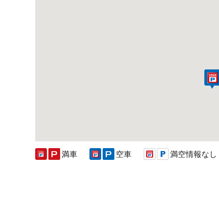
満車
空車
満空情報なし