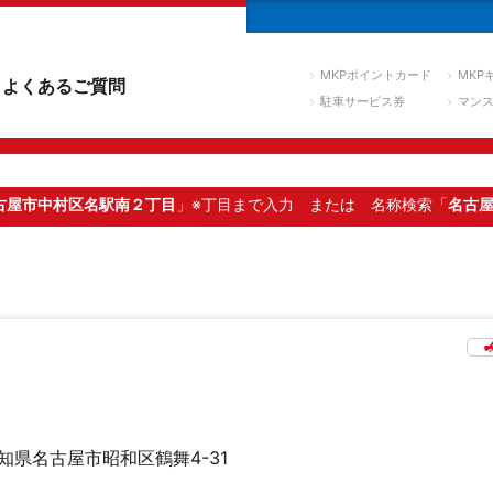
MKPポイントカード
MKP
よくあるご質問
駐車サービス券
マン
古屋市中村区名駅南２丁目
」※丁目まで入力
または 名称検索「
名古
知県名古屋市昭和区鶴舞4-31