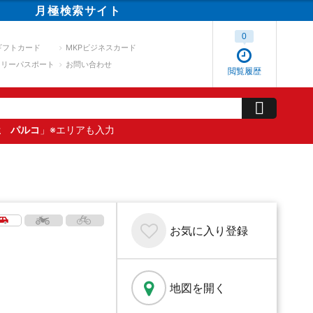
月極
検索
サイト
0
ギフトカード
MKPビジネスカード
スリーパスポート
お問い合わせ
閲覧履歴
屋 パルコ
」※エリアも入力
お気に入り
登録
地図を開く