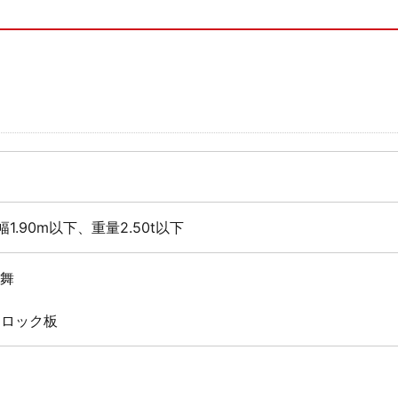
1.90m以下、重量2.50t以下
鶴舞
 ロック板