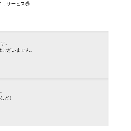
ド，サービス券
ます。
はございません。
。
など）