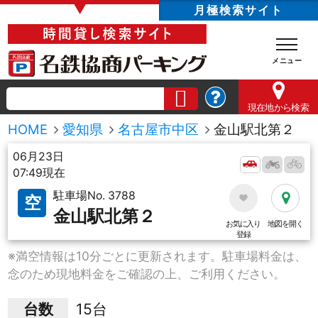
▼
月極検索サイト
現在地
から検索
HOME
愛知県
名古屋市中区
金山駅北第２
06月23日
07:49現在
駐車場No. 3788
空
金山駅北第２
お気に入り
地図を開く
登録
※満空情報は10分ごとに更新されます。駐車場料金は、
念のため現地料金をご確認の上、ご利用ください。
台数
15台