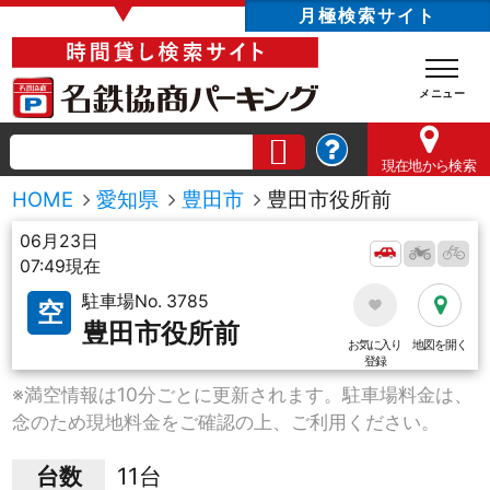
▼
月極検索サイト
現在地
から検索
HOME
愛知県
豊田市
豊田市役所前
06月23日
07:49現在
駐車場No. 3785
空
豊田市役所前
お気に入り
地図を開く
登録
※満空情報は10分ごとに更新されます。駐車場料金は、
念のため現地料金をご確認の上、ご利用ください。
台数
11台