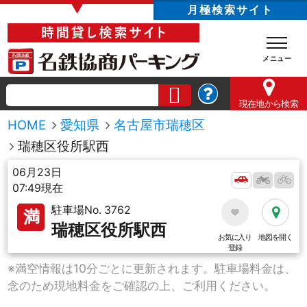
▼
月極検索サイト
現在地
から検索
HOME
愛知県
名古屋市瑞穂区
瑞穂区役所駅西
06月23日
07:49現在
駐車場No. 3762
満
瑞穂区役所駅西
お気に入り
地図を開く
登録
※満空情報は10分ごとに更新されます。駐車場料金は、
念のため現地料金をご確認の上、ご利用ください。