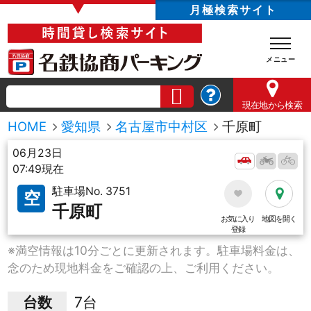
▼
月極検索サイト
現在地
から検索
HOME
愛知県
名古屋市中村区
千原町
06月23日
07:49現在
駐車場No. 3751
空
千原町
お気に入り
地図を開く
登録
※満空情報は10分ごとに更新されます。駐車場料金は、
念のため現地料金をご確認の上、ご利用ください。
台数
7台