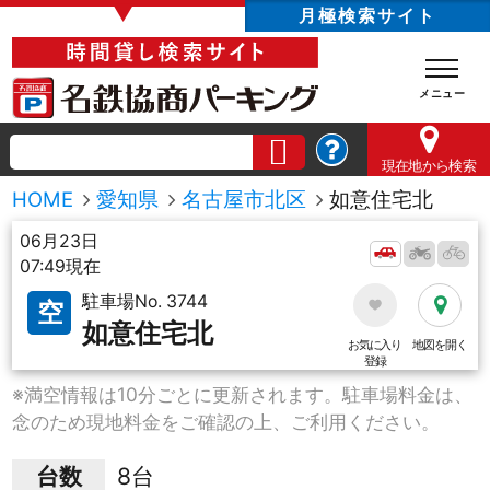
▼
月極検索サイト
現在地
から検索
HOME
愛知県
名古屋市北区
如意住宅北
06月23日
07:49現在
駐車場No. 3744
空
如意住宅北
お気に入り
地図を開く
登録
※満空情報は10分ごとに更新されます。駐車場料金は、
念のため現地料金をご確認の上、ご利用ください。
台数
8台