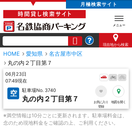
▼
月極検索サイト
現在地
から検索
HOME
愛知県
名古屋市中区
丸の内２丁目第７
06月23日
07:49現在
駐車場No. 3740
空
丸の内２丁目第７
お気に入り
地図を開く
登録
※満空情報は10分ごとに更新されます。駐車場料金は、
念のため現地料金をご確認の上、ご利用ください。