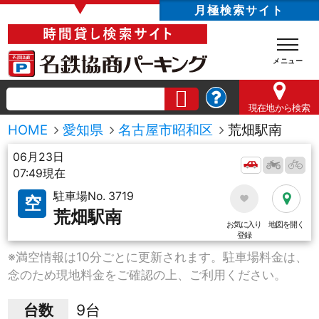
▼
月極検索サイト
現在地
から検索
HOME
愛知県
名古屋市昭和区
荒畑駅南
06月23日
07:49現在
駐車場No. 3719
空
荒畑駅南
お気に入り
地図を開く
登録
※満空情報は10分ごとに更新されます。駐車場料金は、
念のため現地料金をご確認の上、ご利用ください。
台数
9台