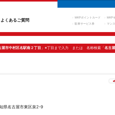
MKPポイントカード
MKP
よくあるご質問
駐車サービス券
マン
古屋市中村区名駅南２丁目
」※丁目まで入力
または 名称検索「
名古
知県名古屋市東区泉2-9