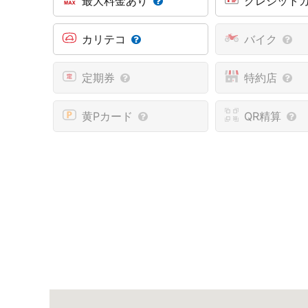
最大料金あり
クレジット
カリテコ
バイク
定期券
特約店
黄Pカード
QR精算