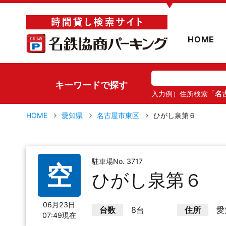
▼
HOME
キーワードで探す
入力例）住所検索「
名
HOME
愛知県
名古屋市東区
ひがし泉第６
駐車場No. 3717
空
ひがし泉第６
06月23日
台数
8台
住所
愛
07:49現在