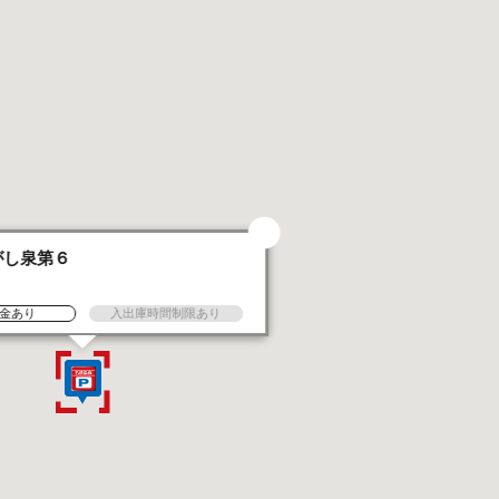
がし泉第６
金あり
入出庫時間制限あり