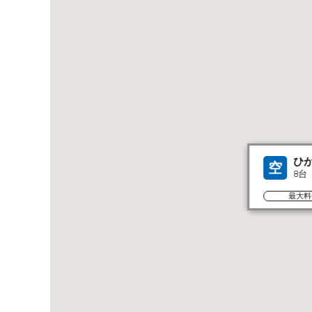
ひ
空
8台
最大料