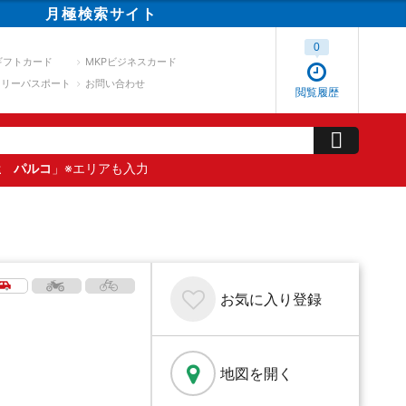
月極
検索
サイト
0
ギフトカード
MKPビジネスカード
スリーパスポート
お問い合わせ
閲覧履歴
屋 パルコ
」※エリアも入力
お気に入り
登録
地図を開く