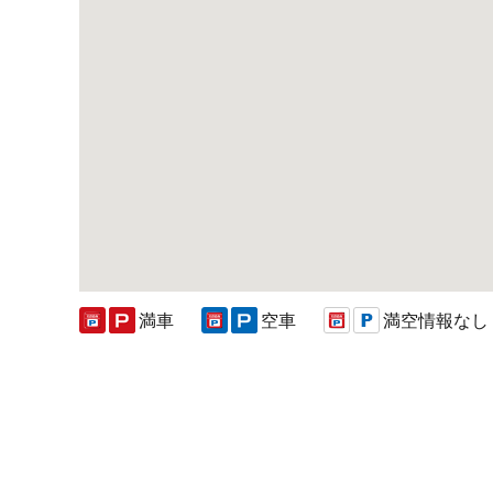
満車
空車
満空情報なし