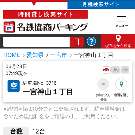
▼
月極検索サイト
現在地
から検索
HOME
愛知県
一宮市
一宮神山１丁目
06月23日
07:49現在
駐車場No. 3716
空
一宮神山１丁目
お気に入り
地図を開く
登録
※満空情報は10分ごとに更新されます。駐車場料金は、
念のため現地料金をご確認の上、ご利用ください。
台数
12台