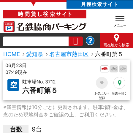
▼
月極検索サイト
現在地
から検索
HOME
愛知県
名古屋市熱田区
六番町第５
06月23日
07:49現在
駐車場No. 3712
空
六番町第５
お気に入り
地図を開く
登録
※満空情報は10分ごとに更新されます。駐車場料金は、
念のため現地料金をご確認の上、ご利用ください。
台数
9台