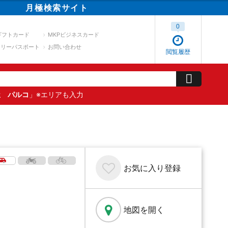
月極
検索
サイト
0
ギフトカード
MKPビジネスカード
スリーパスポート
お問い合わせ
閲覧履歴
屋 パルコ
」※エリアも入力
お気に入り
登録
地図を開く