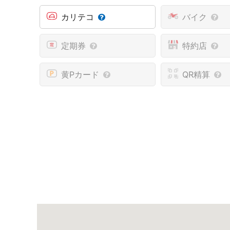
カリテコ
バイク
定期券
特約店
黄Pカード
QR精算