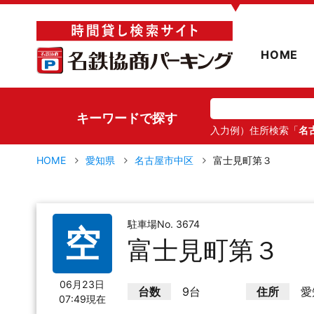
▼
HOME
キーワードで探す
入力例）住所検索「
名
HOME
愛知県
名古屋市中区
富士見町第３
駐車場No. 3674
空
富士見町第３
06月23日
台数
9台
住所
愛
07:49現在