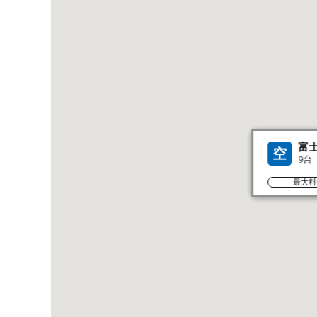
富
空
9台
最大料