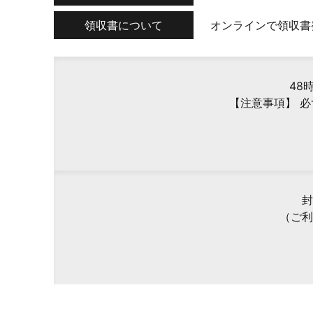
領収書について
オンラインで領収書
48
【注意事項】 
封
（ご利