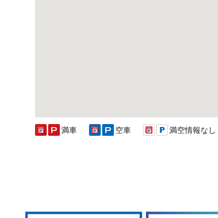
満車
空車
満空情報なし