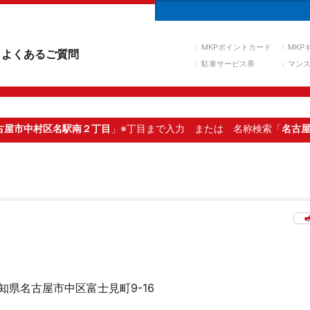
MKPポイントカード
MKP
よくあるご質問
駐車サービス券
マン
古屋市中村区名駅南２丁目
」※丁目まで入力
または 名称検索「
名古
知県名古屋市中区富士見町9-16