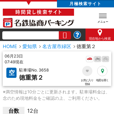
▼
月極検索サイト
現在地
から検索
HOME
愛知県
名古屋市緑区
徳重第２
06月23日
07:49現在
駐車場No. 3658
空
徳重第２
お気に入り
地図を開く
登録
※満空情報は10分ごとに更新されます。駐車場料金は、
念のため現地料金をご確認の上、ご利用ください。
台数
12台