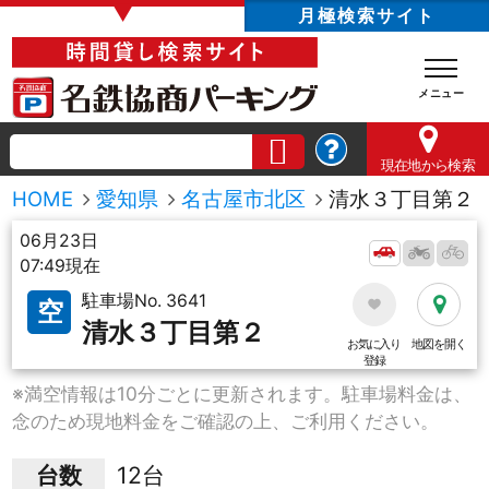
▼
月極検索サイト
現在地
から検索
HOME
愛知県
名古屋市北区
清水３丁目第２
06月23日
07:49現在
駐車場No. 3641
空
清水３丁目第２
お気に入り
地図を開く
登録
※満空情報は10分ごとに更新されます。駐車場料金は、
念のため現地料金をご確認の上、ご利用ください。
台数
12台