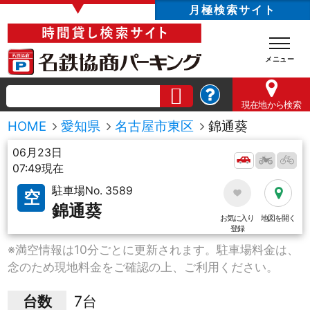
▼
月極検索サイト
現在地
から検索
HOME
愛知県
名古屋市東区
錦通葵
06月23日
07:49現在
駐車場No. 3589
空
錦通葵
お気に入り
地図を開く
登録
※満空情報は10分ごとに更新されます。駐車場料金は、
念のため現地料金をご確認の上、ご利用ください。
台数
7台