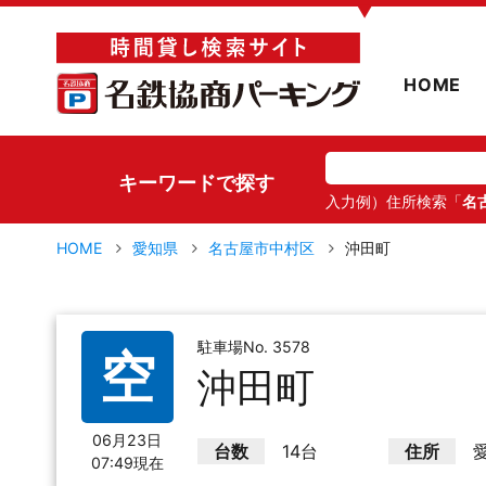
▼
HOME
キーワードで探す
入力例）住所検索「
名
HOME
愛知県
名古屋市中村区
沖田町
駐車場No. 3578
空
沖田町
06月23日
台数
14台
住所
07:49現在