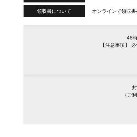
領収書について
オンラインで領収書
48
【注意事項】 
封
（ご利