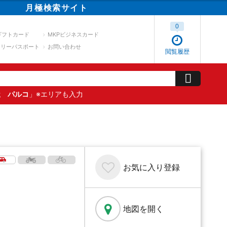
月極
検索
サイト
0
ギフトカード
MKPビジネスカード
スリーパスポート
お問い合わせ
閲覧履歴
屋 パルコ
」※エリアも入力
お気に入り
登録
地図を開く