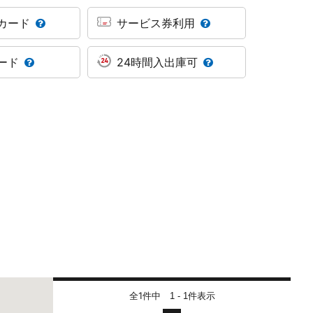
カード
サービス券利用
ード
24時間入出庫可
全1件中
件表示
1 - 1