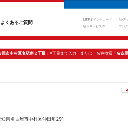
MKPポイントカード
MKP
よくあるご質問
駐車サービス券
マン
古屋市中村区名駅南２丁目
」※丁目まで入力
または 名称検索「
名古
愛知県名古屋市中村区沖田町291