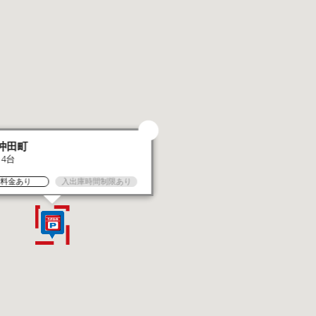
沖田町
14台
大料金あり
入出庫時間制限あり