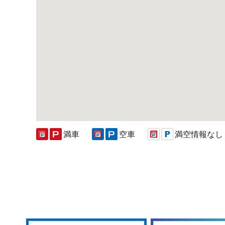
満車
空車
満空情報なし