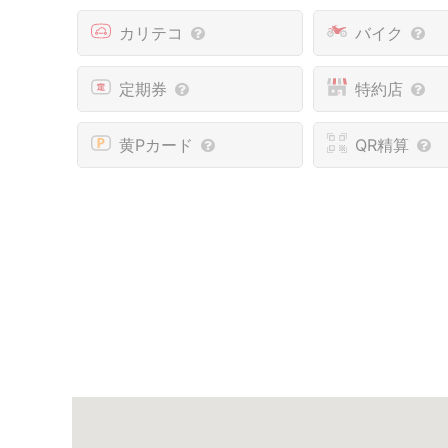
カリテコ
バイク
定期券
特約店
黄Pカード
QR精算