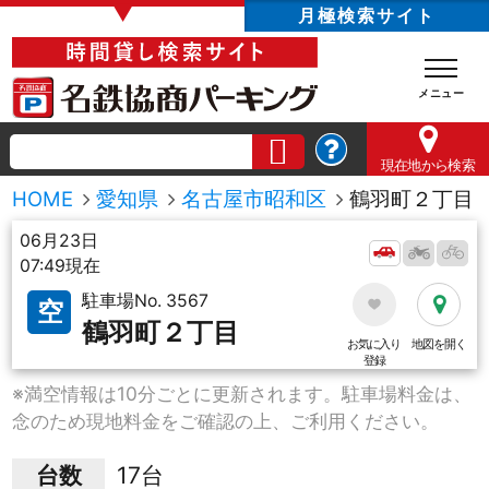
▼
月極検索サイト
現在地
から検索
HOME
愛知県
名古屋市昭和区
鶴羽町２丁目
06月23日
07:49現在
駐車場No. 3567
空
鶴羽町２丁目
お気に入り
地図を開く
登録
※満空情報は10分ごとに更新されます。駐車場料金は、
念のため現地料金をご確認の上、ご利用ください。
台数
17台