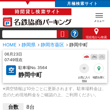
▼
月極検索サイト
現在地
から検索
HOME
静岡県
静岡市葵区
静岡中町
06月23日
07:49現在
駐車場No. 3564
空
静岡中町
お気に入り
地図を開く
登録
※満空情報は10分ごとに更新されます。駐車場料金は、
念のため現地料金をご確認の上、ご利用ください。
台数
8台