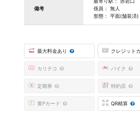
最寄り駅： 赤岩口
備考
係員： 無人
形態： 平面(舗装済)
最大料金あり
クレジット
カリテコ
バイク
定期券
特約店
黄Pカード
QR精算