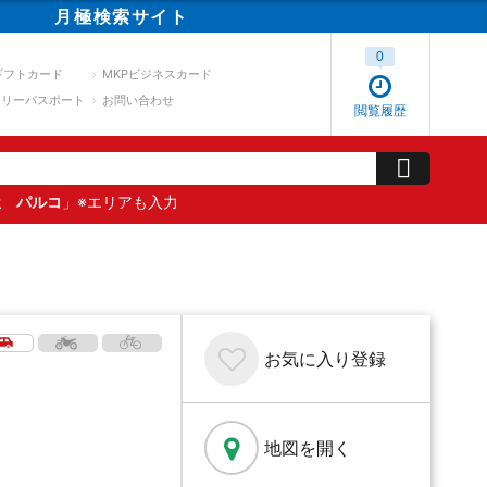
月極
検索
サイト
0
ギフトカード
MKPビジネスカード
スリーパスポート
お問い合わせ
閲覧履歴
屋 パルコ
」※エリアも入力
お気に入り
登録
地図を開く