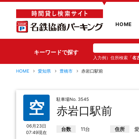
▼
HOME
キーワードで探す
入力例）住所検索「
名
HOME
愛知県
豊橋市
赤岩口駅前
駐車場No. 3545
空
赤岩口駅前
06月23日
台数
11台
住所
愛
07:49現在