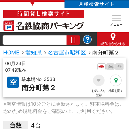
▼
月極検索サイト
現在地
から検索
HOME
愛知県
名古屋市昭和区
南分町第２
06月23日
07:49現在
駐車場No. 3533
空
南分町第２
お気に入り
地図を開く
登録
※満空情報は10分ごとに更新されます。駐車場料金は、
念のため現地料金をご確認の上、ご利用ください。
台数
4台