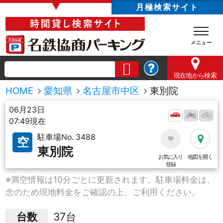
▼
月極検索サイト
現在地
から検索
HOME
愛知県
名古屋市中区
東別院
06月23日
07:49現在
駐車場No. 3488
空
東別院
お気に入り
地図を開く
登録
※満空情報は10分ごとに更新されます。駐車場料金は、
念のため現地料金をご確認の上、ご利用ください。
台数
37台