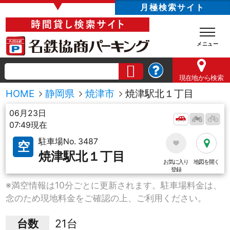
▼
月極検索サイト
現在地
から検索
HOME
静岡県
焼津市
焼津駅北１丁目
06月23日
07:49現在
駐車場No. 3487
空
焼津駅北１丁目
お気に入り
地図を開く
登録
※満空情報は10分ごとに更新されます。駐車場料金は、
念のため現地料金をご確認の上、ご利用ください。
台数
21台