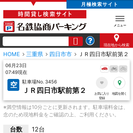
▼
月極検索サイト
現在地
から検索
HOME
三重県
四日市市
ＪＲ四日市駅前第２
06月23日
07:49現在
駐車場No. 3456
空
ＪＲ四日市駅前第２
お気に入り
地図を開く
登録
※満空情報は10分ごとに更新されます。駐車場料金は、
念のため現地料金をご確認の上、ご利用ください。
台数
12台