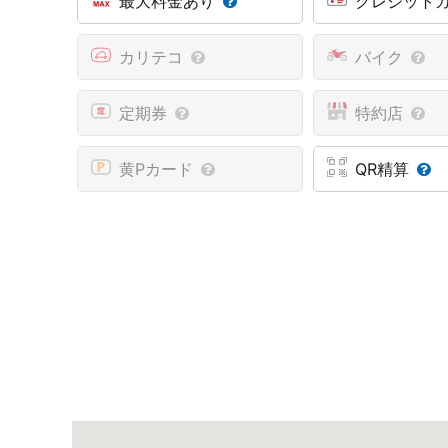
最大料金あり
クレジット
カリテコ
バイク
定期券
特約店
黄Pカード
QR精算