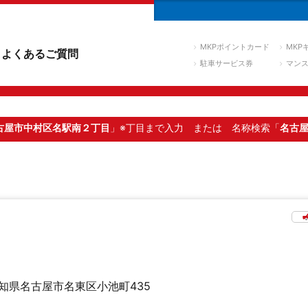
MKPポイントカード
MKP
よくあるご質問
駐車サービス券
マン
古屋市中村区名駅南２丁目
」※丁目まで入力
または 名称検索「
名古
知県名古屋市名東区小池町435