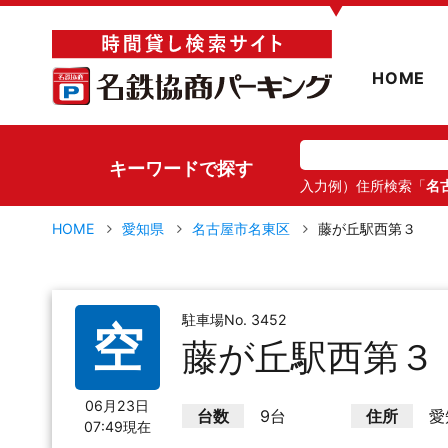
▼
HOME
キーワードで探す
入力例）住所検索「
名
HOME
愛知県
名古屋市名東区
藤が丘駅西第３
駐車場No. 3452
空
藤が丘駅西第３
06月23日
台数
9台
住所
愛
07:49現在