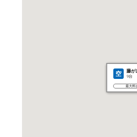
藤が
空
9台
最大料