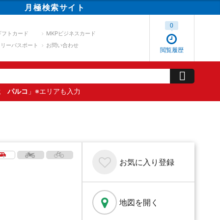
月極
検索
サイト
0
ギフトカード
MKPビジネスカード
スリーパスポート
お問い合わせ
閲覧履歴
屋 パルコ
」※エリアも入力
お気に入り
登録
地図を開く