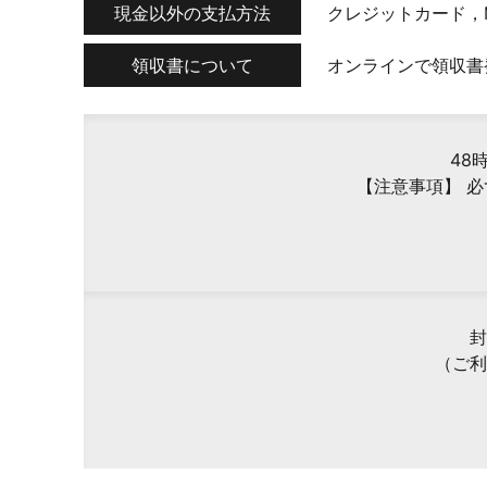
現金以外の支払方法
クレジットカード，M
領収書について
オンラインで領収書
48
【注意事項】 
封
（ご利