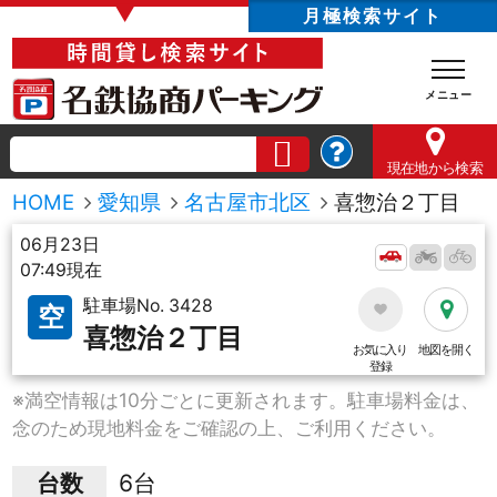
▼
月極検索サイト
現在地
から検索
HOME
愛知県
名古屋市北区
喜惣治２丁目
06月23日
07:49現在
駐車場No. 3428
空
喜惣治２丁目
お気に入り
地図を開く
登録
※満空情報は10分ごとに更新されます。駐車場料金は、
念のため現地料金をご確認の上、ご利用ください。
台数
6台