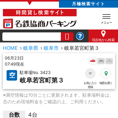
▼
月極検索サイト
現在地
から検索
HOME
岐阜県
岐阜市
岐阜若宮町第３
06月23日
07:49現在
駐車場No. 3423
空
岐阜若宮町第３
お気に入り
地図を開く
登録
※満空情報は10分ごとに更新されます。駐車場料金は、
念のため現地料金をご確認の上、ご利用ください。
台数
4台