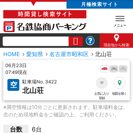
▼
月極検索サイト
現在地
から検索
HOME
愛知県
名古屋市昭和区
北山荘
06月23日
07:49現在
駐車場No. 3422
空
北山荘
お気に入り
地図を開く
登録
※満空情報は10分ごとに更新されます。駐車場料金は、
念のため現地料金をご確認の上、ご利用ください。
台数
6台