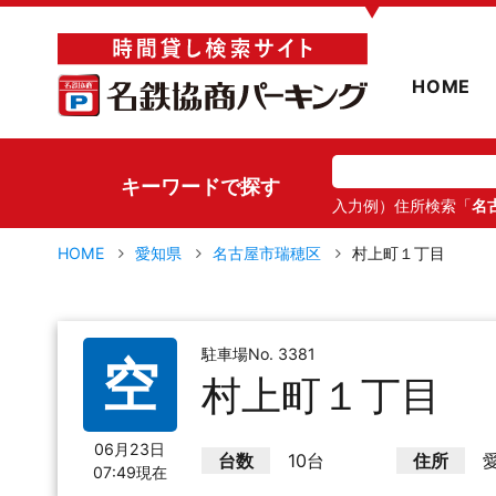
▼
HOME
キーワードで探す
入力例）住所検索「
名
HOME
愛知県
名古屋市瑞穂区
村上町１丁目
駐車場No. 3381
空
村上町１丁目
06月23日
台数
10台
住所
07:49現在