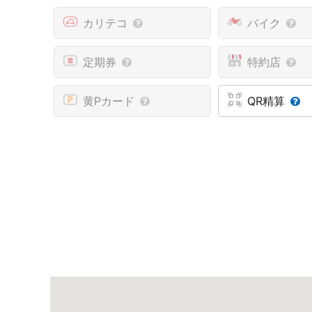
カリテコ
バイク
定期券
特約店
黄Pカード
QR精算