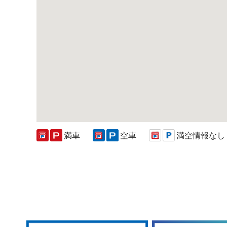
満車
空車
満空情報なし