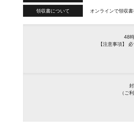
領収書について
オンラインで領収書
48
【注意事項】 
封
（ご利