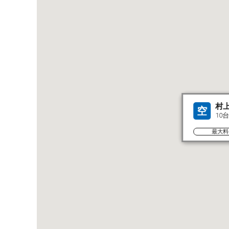
村
空
10台
最大料