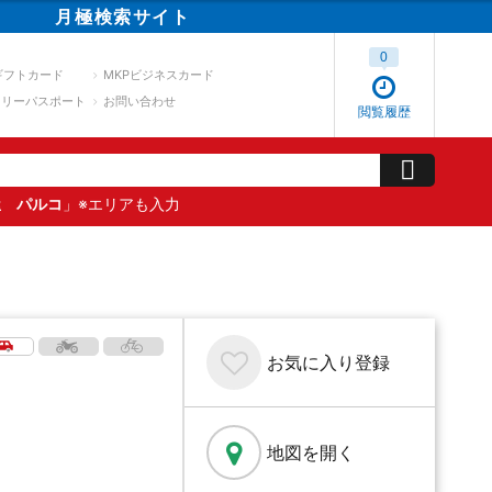
月極
検索
サイト
0
ギフトカード
MKPビジネスカード
スリーパスポート
お問い合わせ
閲覧履歴
屋 パルコ
」※エリアも入力
お気に入り
登録
地図を開く