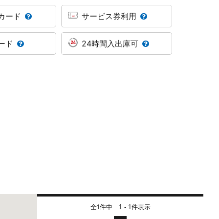
カード
サービス券利用
ード
24時間入出庫可
全1件中
件表示
1 - 1