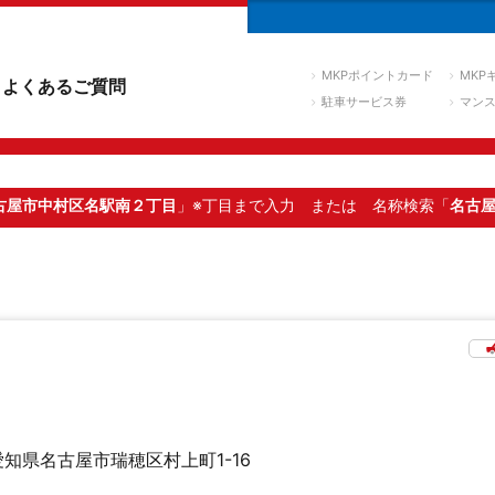
MKPポイントカード
MKP
よくあるご質問
駐車サービス券
マン
古屋市中村区名駅南２丁目
」※丁目まで入力
または 名称検索「
名古
愛知県名古屋市瑞穂区村上町1-16