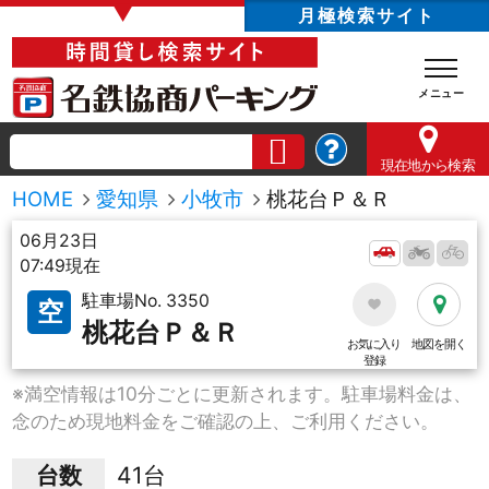
▼
月極検索サイト
現在地
から検索
HOME
愛知県
小牧市
桃花台Ｐ＆Ｒ
06月23日
07:49現在
駐車場No. 3350
空
桃花台Ｐ＆Ｒ
お気に入り
地図を開く
登録
※満空情報は10分ごとに更新されます。駐車場料金は、
念のため現地料金をご確認の上、ご利用ください。
台数
41台