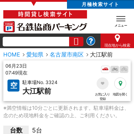
▼
月極検索サイト
現在地
から検索
HOME
愛知県
名古屋市南区
大江駅前
06月23日
07:49現在
駐車場No. 3324
空
大江駅前
お気に入り
地図を開く
登録
※満空情報は10分ごとに更新されます。駐車場料金は、
念のため現地料金をご確認の上、ご利用ください。
台数
5台