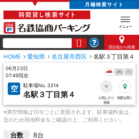
▼
月極検索サイト
現在地
から検索
HOME
愛知県
名古屋市西区
名駅３丁目第４
06月23日
07:49現在
駐車場No. 3314
空
名駅３丁目第４
お気に入り
地図を開く
登録
※満空情報は10分ごとに更新されます。駐車場料金は、
念のため現地料金をご確認の上、ご利用ください。
台数
8台