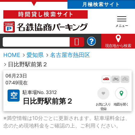
▼
月極検索サイト
現在地
から検索
HOME
愛知県
名古屋市熱田区
日比野駅前第２
06月23日
07:49現在
駐車場No. 3312
空
日比野駅前第２
お気に入り
地図を開く
登録
※満空情報は10分ごとに更新されます。駐車場料金は、
念のため現地料金をご確認の上、ご利用ください。