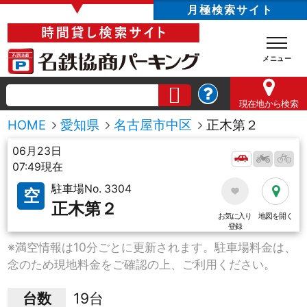
▼
月極検索サイト
現在地
から検索
HOME
愛知県
名古屋市中区
正木第２
06月23日
07:49現在
駐車場No. 3304
空
正木第２
お気に入り
地図を開く
登録
※満空情報は10分ごとに更新されます。駐車場料金は、
念のため現地料金をご確認の上、ご利用ください。
台数
19台