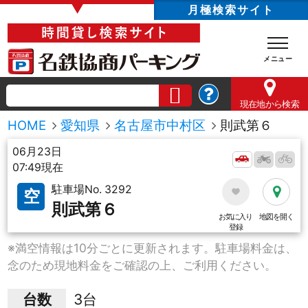
▼
月極検索サイト
現在地
から検索
HOME
愛知県
名古屋市中村区
則武第６
06月23日
07:49現在
駐車場No. 3292
空
則武第６
お気に入り
地図を開く
登録
※満空情報は10分ごとに更新されます。駐車場料金は、
念のため現地料金をご確認の上、ご利用ください。
台数
3台