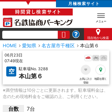
▼
月極検索サイト
現在地
から検索
HOME
愛知県
名古屋市千種区
本山第６
06月23日
07:49現在
駐車場No. 3288
空
本山第６
お気に入り
地図を開く
登録
※満空情報は10分ごとに更新されます。駐車場料金は、
念のため現地料金をご確認の上、ご利用ください。
台数
7台