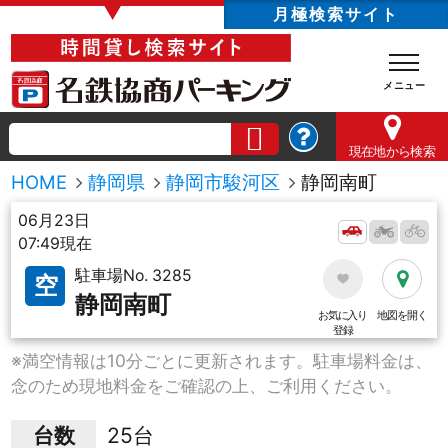
▼
月極検索サイト
現在地
から検索
HOME
静岡県
静岡市駿河区
静岡南町
06月23日
07:49現在
駐車場No. 3285
空
静岡南町
お気に入り
地図を開く
登録
※満空情報は10分ごとに更新されます。駐車場料金は、
念のため現地料金をご確認の上、ご利用ください。
台数
25台