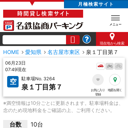
▼
月極検索サイト
現在地
から検索
HOME
愛知県
名古屋市東区
泉１丁目第７
06月23日
07:49現在
駐車場No. 3264
空
泉１丁目第７
お気に入り
地図を開く
登録
※満空情報は10分ごとに更新されます。駐車場料金は、
念のため現地料金をご確認の上、ご利用ください。
台数
10台