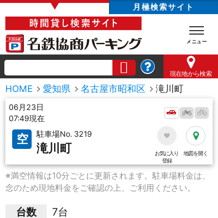
▼
月極検索サイト
現在地
から検索
HOME
愛知県
名古屋市昭和区
滝川町
06月23日
07:49現在
駐車場No. 3219
空
滝川町
お気に入り
地図を開く
登録
※満空情報は10分ごとに更新されます。駐車場料金は、
念のため現地料金をご確認の上、ご利用ください。
台数
7台