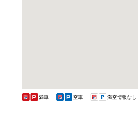
満車
空車
満空情報なし