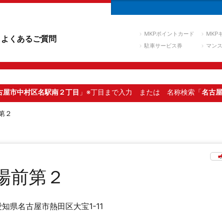
MKPポイントカード
MKP
よくあるご質問
駐車サービス券
マン
古屋市中村区名駅南２丁目
」※丁目まで入力
または 名称検索「
名古
第２
場前第２
愛知県名古屋市熱田区大宝1-11