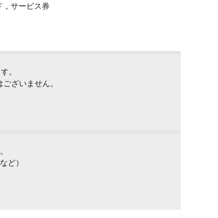
ド，サービス券
ます。
はございません。
。
など）