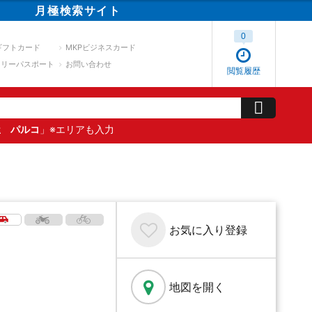
月極
検索
サイト
0
ギフトカード
MKPビジネスカード
スリーパスポート
お問い合わせ
閲覧履歴
屋 パルコ
」※エリアも入力
お気に入り
登録
地図を開く