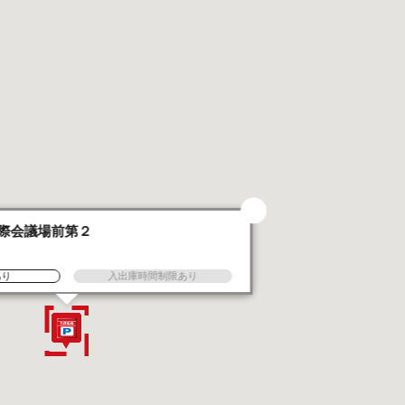
際会議場前第２
あり
入出庫時間制限あり