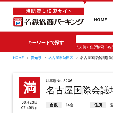
▼
HOME
キーワードで探す
入力例）住所検索「
名
HOME
愛知県
名古屋市熱田区
名古屋国際会議場前
駐車場No. 3206
満
名古屋国際会議
06月23日
台数
14台
住所
07:49現在