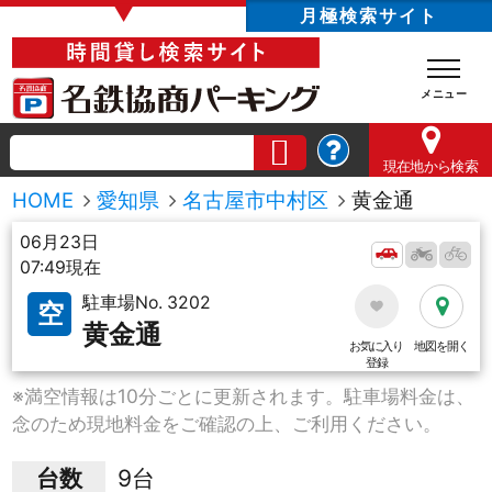
▼
月極検索サイト
現在地
から検索
HOME
愛知県
名古屋市中村区
黄金通
06月23日
07:49現在
駐車場No. 3202
空
黄金通
お気に入り
地図を開く
登録
※満空情報は10分ごとに更新されます。駐車場料金は、
念のため現地料金をご確認の上、ご利用ください。
台数
9台