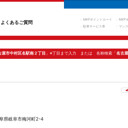
MKPポイントカード
MKP
よくあるご質問
駐車サービス券
マン
古屋市中村区名駅南２丁目
」※丁目まで入力
または 名称検索「
名古
阜県岐阜市梅河町2-4