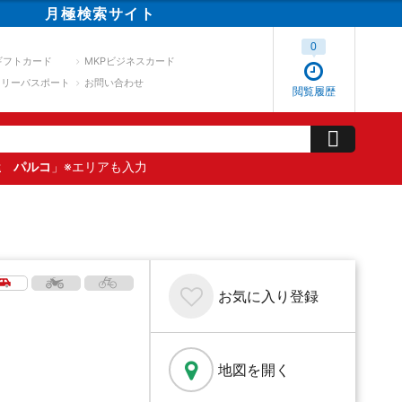
月極
検索
サイト
0
ギフトカード
MKPビジネスカード
スリーパスポート
お問い合わせ
閲覧履歴
屋 パルコ
」※エリアも入力
お気に入り
登録
地図を開く