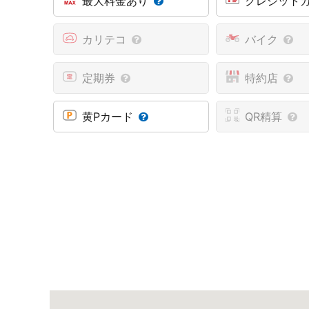
最大料金あり
クレジット
カリテコ
バイク
定期券
特約店
黄Pカード
QR精算