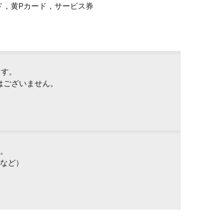
ド，黄Pカード，サービス券
ます。
はございません。
。
など）