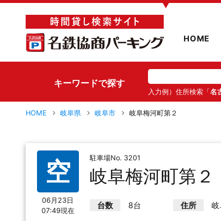
▼
HOME
キーワードで探す
入力例）住所検索「
名
HOME
岐阜県
岐阜市
岐阜梅河町第２
駐車場No. 3201
空
岐阜梅河町第２
06月23日
台数
8台
住所
岐
07:49現在