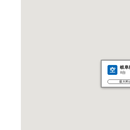
岐阜
空
8台
最大料