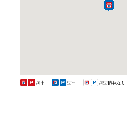
満車
空車
満空情報なし