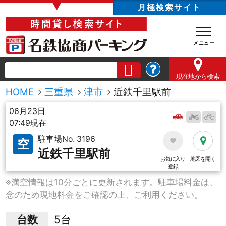
▼
月極検索サイト
現在地
から検索
HOME
三重県
津市
近鉄千里駅前
06月23日
07:49現在
駐車場No. 3196
空
近鉄千里駅前
お気に入り
地図を開く
登録
※満空情報は10分ごとに更新されます。駐車場料金は、
念のため現地料金をご確認の上、ご利用ください。
台数
5台