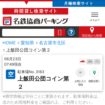
▼
月極検索サイト
現在地
から検索
HOME
愛知県
名古屋市北区
上飯田公団コイン第２
06月23日
07:49現在
駐車場No. 3183
空
上飯田公団コイン第
お気に入り
地図を開く
登録
２
※満空情報は10分ごとに更新されます。駐車場料金は、
念のため現地料金をご確認の上、ご利用ください。